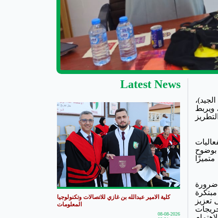
Latest News
دف الرابع من أهداف التنمية المستدامة (SDG 4: التعليم الجيد)،
، ويربط
لتطريز
عاليات
 بوضوح
تميزًا
 ضرورة
مبتكرة
كلية الامير عبدالله بن غازي للاتصالات وتكنولوجيا
 تعزيز
المعلومات
خريجات
08-08-2026
اهتمام