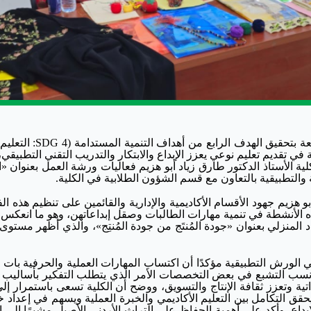
في إطار التزام جامعة البلقاء التطبيقية وكلياتها التابعة بتحقيق اله
ة في تقديم تعليم نوعي يعزز الإبداع والابتكار والتدريب التقني التطبيقي
ة الأستاذ الدكتور طارق زياد أبو هزيم فعاليات ورشة العمل بعنوان «ا
 والتطبيقية بالتعاون مع قسم الشؤون الطلابية في الكلية.
 هزيم جهود الأقسام الأكاديمية والإدارية والقائمين على تنظيم هذه الف
 لهذه الأنشطة في تنمية مهارات الطالبات وصقل إبداعاتهن، وهو ما انعكس
منزلي بعنوان «جودة المُنتَج من جودة المُنتِج»، والذي أظهر مستوى م
ي الورش التطبيقية مؤكدًا أن اكتساب المهارات العملية والحرفية بات
نسب التشبع في بعض التخصصات الأمر الذي يتطلب التفكير بأساليب 
ة وتعزز ثقافة الإنتاج والتسويق، ووضح أن الكلية تسعى باستمرار إلى
حقق التكامل بين التعليم الأكاديمي والخبرة العملية ويسهم في إعداد 
بداع. وأكد على أهمية الحفاظ على التراث الأردني الأصيل مشيرًا إلى ال