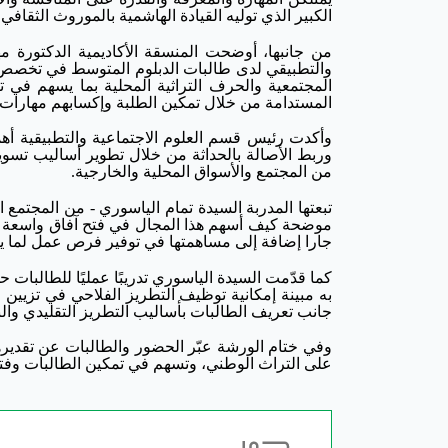
الكبير الذي توليه القيادة الهاشمية بالموروث الثقافي
من جانبها، أوضحت المنسقة الأكاديمية الدكتورة 
والتطبيقي لدى طالبات الدبلوم المتوسط في تخصص تص
المجتمعية والحرف التراثية المحلية بما يسهم في تن
المستدامة من خلال تمكين الطلبة وإكسابهم مهارات إ
وأكدت رئيس قسم العلوم الاجتماعية والتطبيقية أهمي
وربط الأصالة بالحداثة من خلال تطوير أساليب تسوي
من المجتمع والأسواق المحلية والخارجية.
تبعتها المدربة السيدة تمام الياسوري - من المجتمع
موضحة كيف أسهم هذا المجال في فتح آفاق واسعة له
جارا إضافة إلى مساهمتها في توفير فرص عمل لما يقار
كما قدّمت السيدة الياسوري تدريبًا عمليًا للطالبات
به مبينة إمكانية توظيف التطريز الفلاحي في تزيين ا
جانب تعريف الطالبات بأساليب التطريز التقليدي والنقو
وفي ختام الورشة عبّر الحضور والطالبات عن تقديرهم
على التراث الوطني، وتسهم في تمكين الطالبات وفتح آ