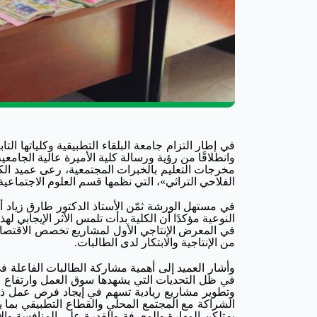
وانطلاقًا من رؤية ورسالة كلية الأميرة عالية الجامعي
مخرجات التعليم بالخبرات المجتمعية، رعى عميد الكلي
الفلاحي التراثي»، التي نظمها قسم العلوم الاجتماعية
في مستهل الورشة ثمّن الأستاذ الدكتور طارق زياد أبو
النوعية مؤكدًا أن الكلية بدأت تلمس الأثر الإيجابي
في المعرض الإنتاجي الأول لمشاريع تخصص الاقتصاد ال
من الإنتاجية والابتكار لدى الطالبات.
وأشار العميد إلى أهمية مشاركة الطالبات الفاعلة ف
في ظل التحديات التي يشهدها سوق العمل وارتفاع 
وتطوير مشاريع ريادية تسهم في إيجاد فرص عمل ذاتي
الشراكة مع المجتمع المحلي والقطاع التطبيقي بما ي
يمتلكن المهارة والمعرفة والقدرة على المنافسة والإ