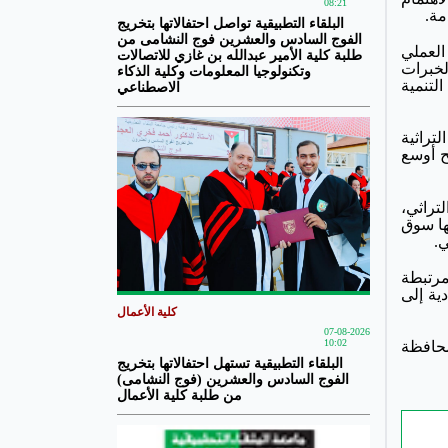
08:21
مة.
البلقاء التطبيقية تواصل احتفالاتها بتخريج
الفوج السادس والعشرين فوج النشامى من
العملي
طلبة كلية الأمير عبدالله بن غازي للاتصالات
لخبرات
وتكنولوجيا المعلومات وكلية الذكاء
لتنمية
الاصطناعي
تراثية
ح أوسع
تراثي،
ها سوق
ي.
مرتبطة
ية إلى
كلية الأعمال
07-08-2026
10:02
محافظة
البلقاء التطبيقية تستهل احتفالاتها بتخريج
الفوج السادس والعشرين (فوج النشامى)
من طلبة كلية الأعمال