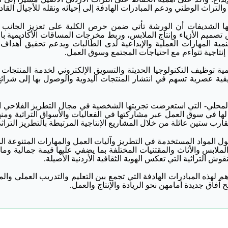
 والتراث الوطني ودعم المبادرات الهادفة إلى إحيائه ونقله للأجيال القاد
مها الشديفات أن الورشة تأتي ضمن حرص الكلية على تعزيز الجانب 
ميم الأزياء وإنتاج الملابس، وربط مخرجات المساقات الأكاديمية با
مية المهارات العملية والإبداعية لدى الطالبات ويدعم تحقيق أهداف ا
نتاجية تتواءم مع احتياجات المجتمع وسوق العمل.
ة توظيف التكنولوجيا الحديثة والتسويق الإلكتروني لخدمة المنتجات ال
قية عصرية تسهم في انتشار المنتجات اليدوية والوصول بها إلى شرائ
 المحلي- التي استعرضت تجربتها الشخصية في مجال التطريز الفلاحي ال
ا في سوق العمل عبر مشاركتها في الفعاليات والأسواق التراثية ومن
ب ستين عائلة من خلال المشاريع الإنتاجية المرتبطة بالتطريز التراث
 حول المواد المستخدمة في التطريز وآليات العمل والمهارات المتنوعة ال
لملابس والأثاث والمقتنيات المختلفة بما يضفي عليها قيمة جمالية وماد
ش التراثية التي تعكس الهوية الثقافية الأردنية الأصيلة.
 لهذه المبادرات الهادفة التي تجمع بين التعليم والتدريب العملي وال
فاق جديدة أمامهن نحو الريادة والإنتاج والعمل.