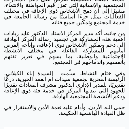
المجتمعية والإنسانية التي تعزز قيم المواطنة والانتماء،
مشيرًا إلى أن دمج الأشخاص ذوي الإعاقة في مختلف
الفعاليات يمثل جزءًا أساسيًا من رسالة الجامعة في
خدمة المجتمع وتمكين جميع فئاته.
من جانبه، أكد مدير المركز الاستاذ الدكتور عايد زيادات
أهمية هذه المشاركة في تجسيد رسالة المركز الهادفة
إلى دعم وتمكين الأشخاص ذوي الإعاقة، وإتاحة الفرص
أمامهم للمشاركة الفاعلة في مختلف الأنشطة
الاجتماعية والوطنية، بما يسهم في تعزيز ثقتهم
بأنفسهم واندماجهم في المجتمع.
وفي ختام النشاط، سلّمت السيدة إباء الكيلاني،
الرئيسة الفخرية لجمعية سيدات أم العمد الخيرية، درعًا
تقديريًا، للمدير الإداري الدكتور مشرف المعادات تقديرًا
للجهود التي يبذلها المركز في خدمة فئة ذوي الإعاقة
ودعم الأنشطة المجتمعية الهادفة.
حمى الله الأردن، وأدام عليه نعمة الأمن والاستقرار في
ظل القيادة الهاشمية الحكيمة.