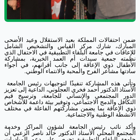
ضمن احتفالات المملكة بعيد الاستقلال وعيد الأضحى
المبارك، شارك مركز القياس والتشخيص الشامل
للإعاقات في جامعة البلقاء التطبيقية في الاحتفال الذي
نظمته جمعية سيدات أم العمد الخيرية، بمشاركة
الأطفال ذوي الإعاقة إلى جانب أقرانهم، في أجواء
سادتها مشاعر الفرح والمحبة والانتماء الوطني.
وتأتي هذه المشاركة تنفيذًا لتوجيهات رئيس الجامعة
الأستاذ الدكتور أحمد فخري العجلوني، الداعية إلى تعزيز
الدور المجتمعي والإنساني للجامعة، وترسيخ قيم
التكافل والدمج الاجتماعي، وتوفير بيئة داعمة للأشخاص
ذوي الإعاقة بما يضمن مشاركتهم الفاعلة في مختلف
الأنشطة الوطنية والاجتماعية.
وأكد نائب رئيس الجامعة لشؤون المراكز وخدمة
المجتمع المحلي الأستاذ الدكتور خالد ناصر الزعبي أن
جامعة البلقاء التطبيقية تحرص على دعم المبادرات