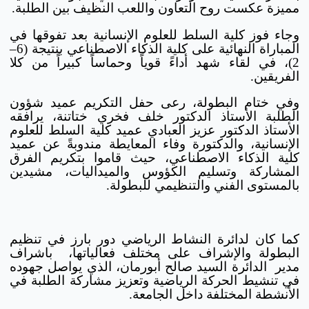
مميزة عكست روح التعاون واللعب النظيف بين الطلبة.
وجاء فوز كلية السلط للعلوم الإنسانية بعد تفوقها في
المباراة النهائية على كلية الذكاء الاصطناعي بنتيجة (6–
2)، في لقاء شهد أداءً قوياً وحماساً كبيراً من كلا
الفريقين.
وفي ختام البطولة، رعى حفل التكريم عميد شؤون
الطلبة الأستاذ الدكتور خلف فخري ختاتنة، يرافقه
الأستاذ الدكتور عزيز العبادي عميد كلية السلط للعلوم
الإنسانية، والدكتورة وفاء المعايطة مندوبةً عن عميد
كلية الذكاء الاصطناعي، حيث قاموا بتكريم الفرق
المشاركة وتسليم الكؤوس والميداليات، مشيدين
بالمستوى الفني والتنظيمي للبطولة.
كما كان لدائرة النشاط الرياضي دور بارز في تنظيم
البطولة والإشراف على مختلف فعالياتها، باشراف
مدير الدائرة السيد صالح أبورمان، الذي يواصل جهوده
في تنشيط الحركة الرياضية وتعزيز مشاركة الطلبة في
الأنشطة المختلفة داخل الجامعة.