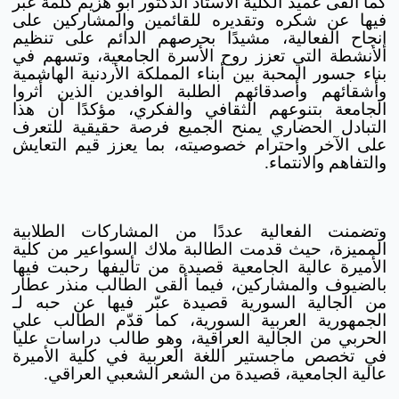
كما ألقى عميد الكلية الأستاذ الدكتور أبو هزيم كلمة عبّر
فيها عن شكره وتقديره للقائمين والمشاركين على
إنجاح الفعالية، مشيدًا بحرصهم الدائم على تنظيم
الأنشطة التي تعزز روح الأسرة الجامعية، وتسهم في
بناء جسور المحبة بين أبناء المملكة الأردنية الهاشمية
وأشقائهم وأصدقائهم الطلبة الوافدين الذين أثروا
الجامعة بتنوعهم الثقافي والفكري، مؤكدًا أن هذا
التبادل الحضاري يمنح الجميع فرصة حقيقية للتعرف
على الآخر واحترام خصوصيته، بما يعزز قيم التعايش
والتفاهم والانتماء.
وتضمنت الفعالية عددًا من المشاركات الطلابية
المميزة، حيث قدمت الطالبة ملاك السواعير من كلية
الأميرة عالية الجامعية قصيدة من تأليفها رحبت فيها
بالضيوف والمشاركين، فيما ألقى الطالب منذر عطار
من الجالية السورية قصيدة عبّر فيها عن حبه لـ
الجمهورية العربية السورية، كما قدّم الطالب علي
الحربي من الجالية العراقية، وهو طالب دراسات عليا
في تخصص ماجستير اللغة العربية في كلية الأميرة
عالية الجامعية، قصيدة من الشعر الشعبي العراقي.