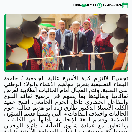
1086
02:11
17-05-2026
تجسيدًا لالتزام كلية الأميرة عالية الجامعية / جامعة
البلقاء التطبيقية بتعزيز مفاهيم الانتماء والولاء الوطني
لدى الطلبة، وفتح المجال أمام الجاليات الطلابية لعرض
ثقافاتها وتقاليدها بما يسهم في ترسيخ ثقافة التنوع
والتفاعل الحضاري داخل الحرم الجامعي. افتتح عميد
الكلية الأستاذ الدكتور طارق زياد أبو هزيم فعالية «يوم
الجاليات واختلاف الثقافات»، التي نظمها قسم الشؤون
الطلابية وقسم اللغة الإنجليزية وآدابها في الكلية ،
وبالتعاون مع عمادة شؤون الطلبة / دائرة الوافدين
وبمشاركة موسيقيات القوات المسلحة الأردنية بقيادة