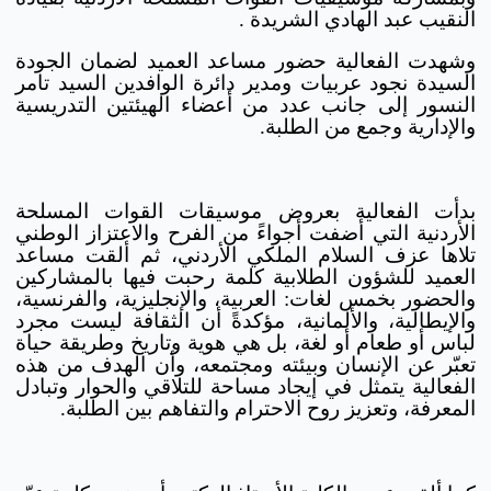
النقيب عبد الهادي الشريدة .
وشهدت الفعالية حضور مساعد العميد لضمان الجودة
السيدة نجود عربيات ومدير دائرة الوافدين السيد تامر
النسور إلى جانب عدد من أعضاء الهيئتين التدريسية
والإدارية وجمع من الطلبة.
بدأت الفعالية بعروض موسيقات القوات المسلحة
الأردنية التي أضفت أجواءً من الفرح والاعتزاز الوطني
تلاها عزف السلام الملكي الأردني، ثم ألقت مساعد
العميد للشؤون الطلابية كلمة رحبت فيها بالمشاركين
والحضور بخمس لغات: العربية، والإنجليزية، والفرنسية،
والإيطالية، والألمانية، مؤكدةً أن الثقافة ليست مجرد
لباس أو طعام أو لغة، بل هي هوية وتاريخ وطريقة حياة
تعبّر عن الإنسان وبيئته ومجتمعه، وأن الهدف من هذه
الفعالية يتمثل في إيجاد مساحة للتلاقي والحوار وتبادل
المعرفة، وتعزيز روح الاحترام والتفاهم بين الطلبة.