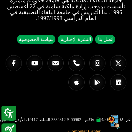
جامعة البلقاء التطبيقية هي جامعة حكومية متميزة
تأسست بموجب إرادة ملكية سامية في 22 أغسطس
1996. بدأ التدريس في جامعة البلقاء التطبيقية في
العام الدراسي 1997/1998.
اتصل بنا
النشرة الإخبارية
سياسة الخصوصية
البريد ا
|
|
فاكس: 00962-5-3532312 السلط 19117، الأردن
©2025
جميع الحقوق محفوظة.
Computer Center