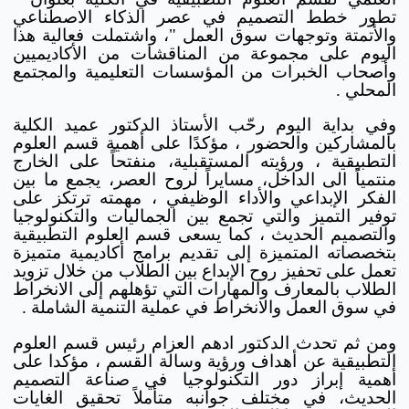
تطور خطط التصميم في عصر الذكاء الاصطناعي
والأتمتة وتوجهات سوق العمل "، واشتملت فعالية هذا
اليوم على مجموعة من المناقشات من الأكاديميين
وأصحاب الخبرات من المؤسسات التعليمية والمجتمع
المحلي .
وفي بداية اليوم رحّب الأستاذ الدكتور عميد الكلية
بالمشاركين والحضور ، مؤكدًا على أهمية قسم العلوم
التطبيقية ، ورؤيته المستقبلية، منفتحاً على الخارج
منتمياً الى الداخل، مسايراً لروح العصر، يجمع ما بين
الفكر الإبداعي والأداء الوظيفي ، مهمته ترتكز على
توفير التميز والتي تجمع بين الجماليات والتكنولوجيا
والتصميم الحديث ، كما يسعى قسم العلوم التطبيقية
بتخصصاته المتميزة إلى تقديم برامج أكاديمية متميزة
تعمل على تحفيز روح الإبداع بين الطلاب من خلال تزويد
الطلاب بالمعارف والمهارات التي تؤهلهم إلى الانخراط
في سوق العمل والانخراط في عملية التنمية الشاملة .
ومن ثم تحدث الدكتور ادهم العزام رئيس قسم العلوم
التطبيقية عن أهداف ورؤية وسالة القسم ، مؤكدا على
أهمية إبراز دور التكنولوجيا في صناعة التصميم
الحديث، في مختلف جوانبه متأملاً تحقيق الغايات