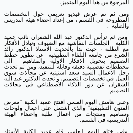
المرجوة من هذا اليوم المتميز.
ومن ثم تم عرض فيديو تعريفي حول التخصصات
المطروحة في القسم ، من إعداد أعضاء هيئة التدريس
والطلبة .
ومن ثم ترأس الدكتور عبد الله الشقران نائب عميد
الكلية الجلسات النقاشية مع الضيوف وتبادل الأفكار
مع الطلبة ، حيث بدأ بالحديث الاستاذ الدكتور رائد
الشرع من جامعة البلقاء التطبيقية عن تطوير خطط
التصميم بتحويل الافكار الاولية والمفاهيم الى
مخططات تفصيلية دقيقه وقابلة للتنفيذ، ومن ثم تحدث
رجل الأعمال السيد سعد استيتيه عن مجالات سوق
العمل في تخصصات التصميم، و تحدث الدكتور عبد الله
الشقران عن دور الذكاء الاصطناعي في مجالات
التصميم.
وعلى هامش اليوم العلمي افتتح عميد الكلية "معرض
الفنون التطبيقية" والذي اشتمل على اعمال ولوحات
وتصاميم ومنتجات من اعمال طلبة وأعضاء الهيئة
التدريسية في القسم.
وفي ختام اليوم العلمي قام عميد الكلية الأستاذ