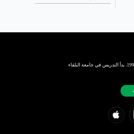
جامعة البلقاء التطبيقية هي جامعة حكومية متميزة تأسست بموجب إرادة ملكية سامية في 22 أغسطس 1996. بدأ التدريس في جامعة البلقاء