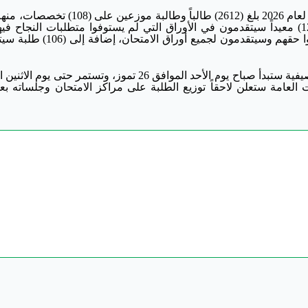
طالباً وطالبة سيتقدمون للامتحان لأول مرة، و(1260) معيداً سيتقدمون في الأوراق التي لم يستوفوا متطلبات النجا
الدورات السابقة، و(250) طالباً وطالبة ممن استنفدوا حقهم وسيتقدمون لجم
وأوضح أن الامتحانات النظرية (المحوسبة) للدورة الصيفية ستبدأ صباح يوم الأحد الموافق 26 تموز، وتستمر 
ات العامة ستعلن لاحقاً توزيع الطلبة على مراكز الامتحان وجلساته بعد