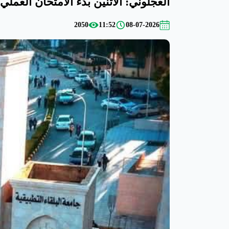
العجلوني: الاثنين بدء الامتحان العملي ل
2050
11:52
08-07-2026