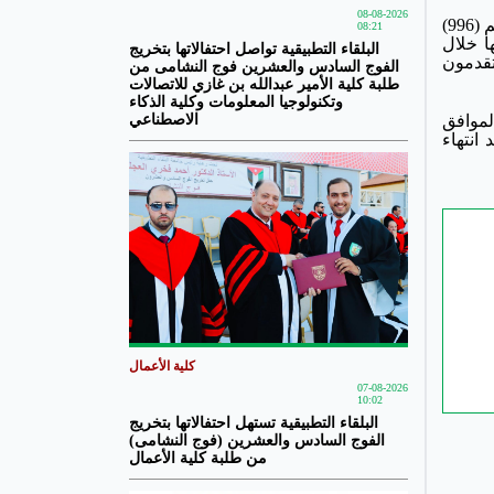
08-08-2026
وبين العجلوني أن إجمالي المتقدمين للدورة الصيفية لعام 2026 بلغ (2612) طالباً وطالبة موزعين على (108) تخصصات، منهم (996)
08:21
ح فيها خلال
البلقاء التطبيقية تواصل احتفالاتها بتخريج
يع أوراق الامتحان، إضافة إلى (106) طلبة سيتقدمون
الفوج السادس والعشرين فوج النشامى من
طلبة كلية الأمير عبدالله بن غازي للاتصالات
وتكنولوجيا المعلومات وكلية الذكاء
حتى يوم الاثنين الموافق
الاصطناعي
 انتهاء
كلية الأعمال
07-08-2026
10:02
البلقاء التطبيقية تستهل احتفالاتها بتخريج
الفوج السادس والعشرين (فوج النشامى)
من طلبة كلية الأعمال