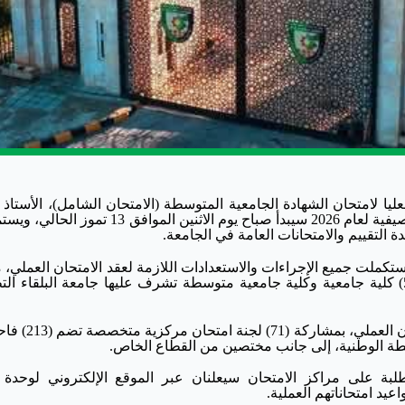
ليا لامتحان الشهادة الجامعية المتوسطة (الامتحان الشامل)، الأستاذ ا
أحمد فخري العجلوني، أن الامتحان العملي للدورة الصيفية لعام 2026 سيبدأ صباح يوم الاثنين ا
ستكملت جميع الإجراءات والاستعدادات اللازمة لعقد الامتحان العملي، مب
عدد المتقدمين له يبلغ (1419) طالباً وطالبة من (52) كلية جامعية وكلية جامعية متوسطة تشرف عليها جامعة البلقاء
وأضاف أن الجامعة اعتمدت (28) مركزاً لعقد الام
وسطة الوطنية، إلى جانب مختصين من القطاع الخاص.
طلبة على مراكز الامتحان سيعلنان عبر الموقع الإلكتروني لوحدة ا
عيد امتحاناتهم العملية.