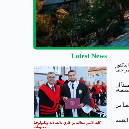
Latest News
لدكتور
لموافق 13 تموز الحالي، ويستمر حتى
يناً أن
 التطبيقية،
تحان العملي، بمشاركة (71) لجنة امتحان مركزية متخصصة تضم (213) فاحصاً من
لتقييم
كلية الامير عبدالله بن غازي للاتصالات وتكنولوجيا
المعلومات